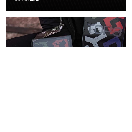
НАГРАДЫ ДЛЯ ЛУЧШИХ
Отличившихся пилотов мы награждаем, а в
выставочной зоне определяем лучшие
автомобили — их владельцы получают
эксклюзивные кубки LowKZ.